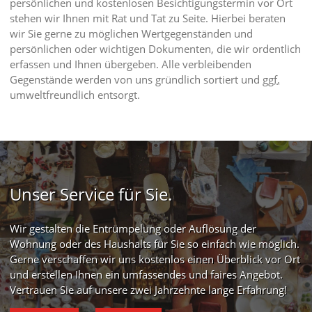
persönlichen und kostenlosen Besichtigungstermin vor Ort
stehen wir Ihnen mit Rat und Tat zu Seite. Hierbei beraten
wir Sie gerne zu möglichen Wertgegenständen und
persönlichen oder wichtigen Dokumenten, die wir ordentlich
erfassen und Ihnen übergeben. Alle verbleibenden
Gegenstände werden von uns gründlich sortiert und
ggf.
umweltfreundlich entsorgt.
Unser Service für Sie.
Wir gestalten die Entrümpelung oder Auflösung der
Wohnung oder des Haushalts für Sie so einfach wie möglich.
Gerne verschaffen wir uns kostenlos einen Überblick vor Ort
und erstellen Ihnen ein umfassendes und faires Angebot.
Vertrauen Sie auf unsere zwei Jahrzehnte lange Erfahrung!