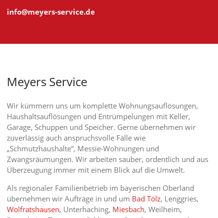
info@meyers-service.de
Meyers Service
Wir kümmern uns um komplette Wohnungsauflösungen,
Haushaltsauflösungen und Entrümpelungen mit Keller,
Garage, Schuppen und Speicher. Gerne übernehmen wir
zuverlässig auch anspruchsvolle Fälle wie
„Schmutzhaushalte“, Messie-Wohnungen und
Zwangsräumungen. Wir arbeiten sauber, ordentlich und aus
Überzeugung immer mit einem Blick auf die Umwelt.
Als regionaler Familienbetrieb im bayerischen Oberland
übernehmen wir Aufträge in und um
Bad Tölz
, Lenggries,
Wolfratshausen
, Unterhaching,
Miesbach
, Weilheim,